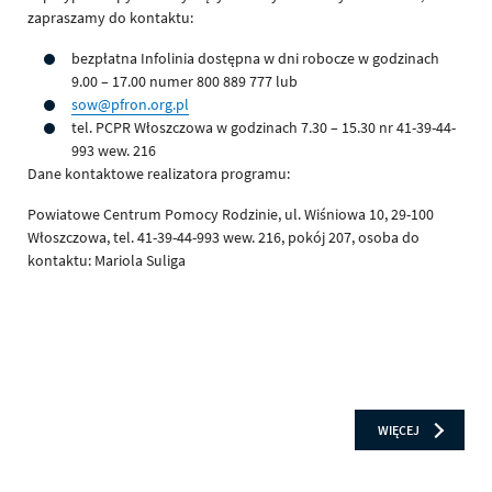
zapraszamy do kontaktu:
bezpłatna Infolinia dostępna w dni robocze w godzinach
9.00 – 17.00 numer 800 889 777 lub
sow@pfron.org.pl
tel. PCPR Włoszczowa w godzinach 7.30 – 15.30 nr 41-39-44-
993 wew. 216
Dane kontaktowe realizatora programu:
Powiatowe Centrum Pomocy Rodzinie, ul. Wiśniowa 10, 29-100
Włoszczowa, tel. 41-39-44-993 wew. 216, pokój 207, osoba do
kontaktu: Mariola Suliga
CZYTAJ
O: OBSZAR 
WIĘCEJ