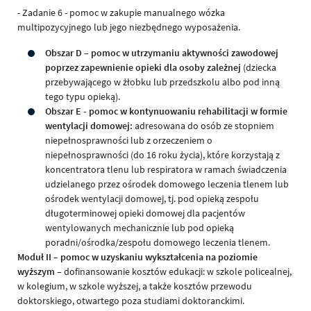
- Zadanie 6 - pomoc w zakupie manualnego wózka
multipozycyjnego lub jego niezbędnego wyposażenia.
Obszar D – pomoc w utrzymaniu aktywności zawodowej
poprzez zapewnienie opieki dla osoby zależnej
(dziecka
przebywającego w żłobku lub przedszkolu albo pod inną
tego typu opieką).
Obszar E - pomoc w kontynuowaniu rehabilitacji w formie
wentylacji domowej:
adresowana do osób ze stopniem
niepełnosprawności lub z orzeczeniem o
niepełnosprawności (do 16 roku życia), które korzystają z
koncentratora tlenu lub respiratora w ramach świadczenia
udzielanego przez ośrodek domowego leczenia tlenem lub
ośrodek wentylacji domowej, tj. pod opieką zespołu
długoterminowej opieki domowej dla pacjentów
wentylowanych mechanicznie lub pod opieką
poradni/ośrodka/zespołu domowego leczenia tlenem.
Moduł II – pomoc w uzyskaniu wykształcenia na poziomie
wyższym
– dofinansowanie kosztów edukacji: w szkole policealnej,
w kolegium, w szkole wyższej, a także kosztów przewodu
doktorskiego, otwartego poza studiami doktoranckimi.