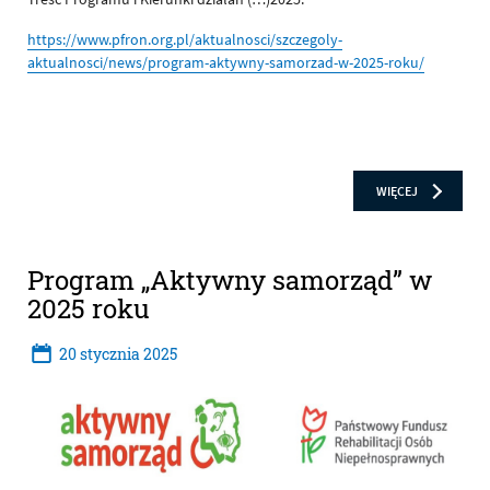
https://www.pfron.org.pl/aktualnosci/szczegoly-
aktualnosci/news/program-aktywny-samorzad-w-2025-roku/
CZYTAJ
O: OBSZAR 
WIĘCEJ
Program „Aktywny samorząd” w
2025 roku
20
stycznia
2025