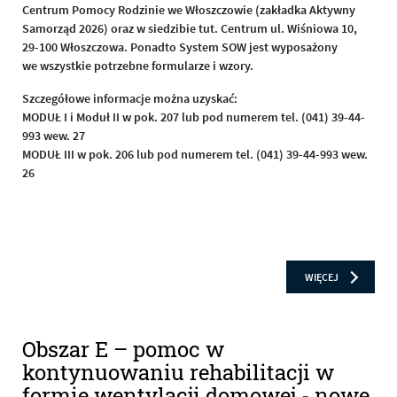
Centrum Pomocy Rodzinie we Włoszczowie (zakładka Aktywny
Samorząd 2026) oraz w siedzibie tut. Centrum ul. Wiśniowa 10,
29-100 Włoszczowa. Ponadto System SOW jest wyposażony
we wszystkie potrzebne formularze i wzory.
Szczegółowe informacje można uzyskać:
MODUŁ I i Moduł II w pok. 207 lub pod numerem tel. (041) 39-44-
993 wew. 27
MODUŁ III w pok. 206 lub pod numerem tel. (041) 39-44-993 wew.
26
CZYTAJ
O: PROGRAM
WIĘCEJ
Obszar E – pomoc w
kontynuowaniu rehabilitacji w
formie wentylacji domowej - nowe