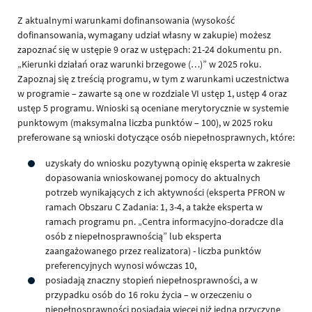
Z aktualnymi warunkami dofinansowania (wysokość
dofinansowania, wymagany udział własny w zakupie) możesz
zapoznać się w ustępie 9 oraz w ustępach: 21-24 dokumentu pn.
„Kierunki działań oraz warunki brzegowe (…)” w 2025 roku.
Zapoznaj się z treścią programu, w tym z warunkami uczestnictwa
w programie – zawarte są one w rozdziale VI ustęp 1, ustęp 4 oraz
ustęp 5 programu. Wnioski są oceniane merytorycznie w systemie
punktowym (maksymalna liczba punktów – 100), w 2025 roku
preferowane są wnioski dotyczące osób niepełnosprawnych, które:
uzyskały do wniosku pozytywną opinię eksperta w zakresie
dopasowania wnioskowanej pomocy do aktualnych
potrzeb wynikających z ich aktywności (eksperta PFRON w
ramach Obszaru C Zadania: 1, 3-4, a także eksperta w
ramach programu pn. „Centra informacyjno-doradcze dla
osób z niepełnosprawnością” lub eksperta
zaangażowanego przez realizatora) - liczba punktów
preferencyjnych wynosi wówczas 10,
posiadają znaczny stopień niepełnosprawności, a w
przypadku osób do 16 roku życia – w orzeczeniu o
niepełnosprawności posiadają więcej niż jedną przyczynę