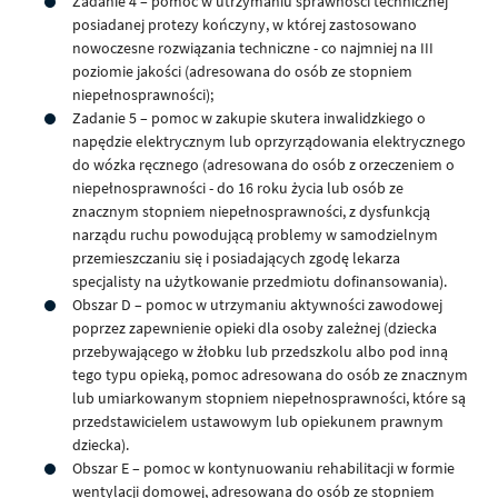
Zadanie 4 – pomoc w utrzymaniu sprawności technicznej
posiadanej protezy kończyny, w której zastosowano
nowoczesne rozwiązania techniczne - co najmniej na III
poziomie jakości (adresowana do osób ze stopniem
niepełnosprawności);
Zadanie 5 – pomoc w zakupie skutera inwalidzkiego o
napędzie elektrycznym lub oprzyrządowania elektrycznego
do wózka ręcznego (adresowana do osób z orzeczeniem o
niepełnosprawności - do 16 roku życia lub osób ze
znacznym stopniem niepełnosprawności, z dysfunkcją
narządu ruchu powodującą problemy w samodzielnym
przemieszczaniu się i posiadających zgodę lekarza
specjalisty na użytkowanie przedmiotu dofinansowania).
Obszar D – pomoc w utrzymaniu aktywności zawodowej
poprzez zapewnienie opieki dla osoby zależnej (dziecka
przebywającego w żłobku lub przedszkolu albo pod inną
tego typu opieką, pomoc adresowana do osób ze znacznym
lub umiarkowanym stopniem niepełnosprawności, które są
przedstawicielem ustawowym lub opiekunem prawnym
dziecka).
Obszar E – pomoc w kontynuowaniu rehabilitacji w formie
wentylacji domowej, adresowana do osób ze stopniem