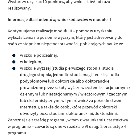
Wystarczy uzyskać 10 punktów, aby wniosek był od razu
realizowany.
Informacje dla studentów, wnioskodawców w module II
Kontynuujemy realizację modułu II – pomoc w uzyskaniu
wykształcenia na poziomie wyższym, który jest adresowany do
osób ze stopniem niepełnosprawności, pobierających naukę w:
w szkole policealnej,
w kolegium,
w szkole wyższej (studia pierwszego stopnia, studia
drugiego stopnia, jednolite studia magisterskie, studia
podyplomowe lub doktorskie albo doktoranckie
prowadzone przez szkoły wyższe w systemie stacjonarnym /
dziennym lub niestacjonarnym / wieczorowym / zaocznym
lub eksternistycznym, w tym również za pośrednictwem
Internetu), a także do osób, które przewód doktorski
otworzyły poza studiami doktoranckimi/doktorskimi.
Zapoznaj się z treścią programu, w tym z warunkami uczestnictwa
w programie – zawarte są one w rozdziale VI ustęp 2 oraz ustęp 4
programu.