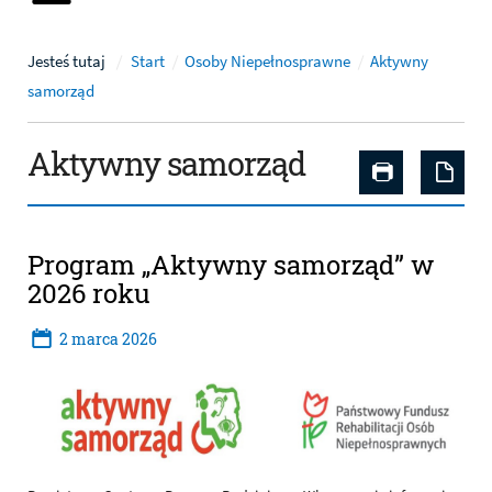
Jesteś tutaj
Start
Osoby Niepełnosprawne
Aktywny
samorząd
Aktywny samorząd
Drukuj zaw
Zap
Artykuły
Program „Aktywny samorząd” w
2026 roku
2
marca
2026