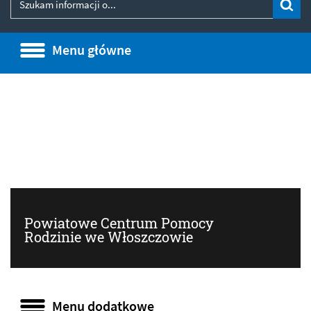
Wyszukiwarka
Szu
Menu główne
Menu główne
Informacje
Powiatowe Centrum Pomocy
Rodzinie we Włoszczowie
Menu dodatkowe
Menu dodatkowe