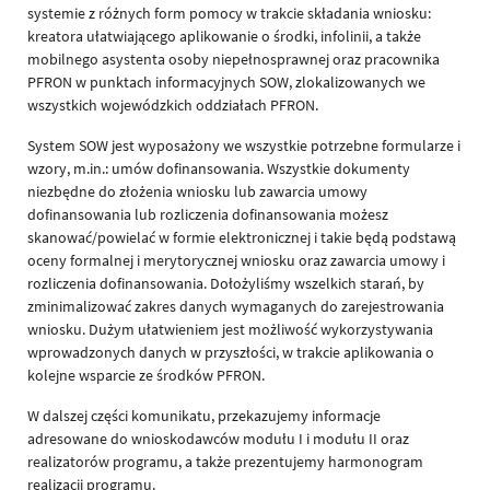
systemie z różnych form pomocy w trakcie składania wniosku:
kreatora ułatwiającego aplikowanie o środki, infolinii, a także
mobilnego asystenta osoby niepełnosprawnej oraz pracownika
PFRON w punktach informacyjnych SOW, zlokalizowanych we
wszystkich wojewódzkich oddziałach PFRON.
System SOW jest wyposażony we wszystkie potrzebne formularze i
wzory, m.in.: umów dofinansowania. Wszystkie dokumenty
niezbędne do złożenia wniosku lub zawarcia umowy
dofinansowania lub rozliczenia dofinansowania możesz
skanować/powielać w formie elektronicznej i takie będą podstawą
oceny formalnej i merytorycznej wniosku oraz zawarcia umowy i
rozliczenia dofinansowania. Dołożyliśmy wszelkich starań, by
zminimalizować zakres danych wymaganych do zarejestrowania
wniosku. Dużym ułatwieniem jest możliwość wykorzystywania
wprowadzonych danych w przyszłości, w trakcie aplikowania o
kolejne wsparcie ze środków PFRON.
W dalszej części komunikatu, przekazujemy informacje
adresowane do wnioskodawców modułu I i modułu II oraz
realizatorów programu, a także prezentujemy harmonogram
realizacji programu.