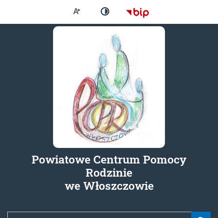
Większa czcionka
Strona główna - Bi
Zmień kontrast
Powiatowe Centrum Pomocy
Rodzinie
- Aktywny 
we Włoszczowie
Wyszukiwana fraza