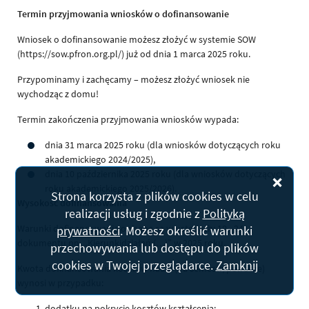
Termin przyjmowania wniosków o dofinansowanie
Wniosek o dofinansowanie możesz złożyć w systemie SOW
(https://sow.pfron.org.pl/) już od dnia 1 marca 2025 roku.
Przypominamy i zachęcamy – możesz złożyć wniosek nie
wychodząc z domu!
Termin zakończenia przyjmowania wniosków wypada:
dnia 31 marca 2025 roku (dla wniosków dotyczących roku
akademickiego 2024/2025),
dnia 10 października 2025 roku (dla wniosków dotyczących
Zam
roku akademickiego 2025/2026).
Strona korzysta z plików
cookies
w celu
Wysokość dofinansowania
realizacji usług i zgodnie z
Polityką
Warunki dofinansowania opisane są w ustępach: 10 - 24
prywatności
. Możesz określić warunki
dokumentu pn. „Kierunkidziałań (…)” w 2025 roku.
przechowywania lub dostępu do plików
cookies
w Twojej przeglądarce.
Zamknij
Kwota dofinansowania kosztów nauki (na semestr/półrocze)
wynosi w przypadku:
dodatku na pokrycie kosztów kształcenia: